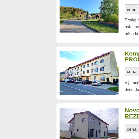
cena:
Prodej 
asfalto
m2 a ho
Komp
PRO
cena:
Kč
Výjimeč
dvou do
spojení
Novo
REZ
cena: