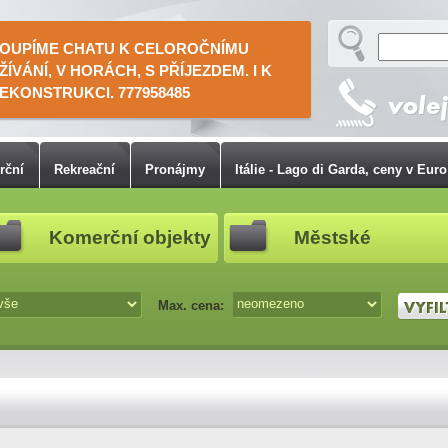
OUPÍME CHATU K CELOROČNÍMU
ŽÍVÁNÍ, V HORÁCH, S PŘÍJEZDEM. I K
EKONSTRUKCI. 777958485
rční
Rekreační
Pronájmy
Itálie - Lago di Garda, ceny v Euro
Komerční objekty
Městské
Max. cena: