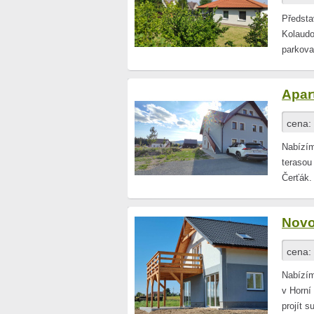
Předsta
Kolaudo
parkova
Apar
cena:
Nabízím
terasou
Čerťák.
Novo
cena:
Nabízí
v Horní
projít 