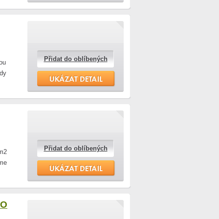
Přidat do oblíbených
ou
kdy
Přidat do oblíbených
 m2
eme
NO