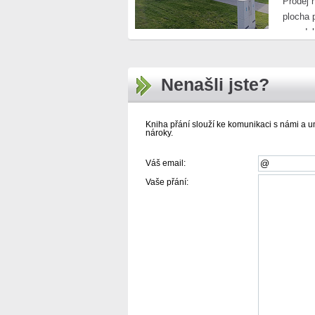
Prodej 
plocha 
nepodsk
Nenašli jste?
Kniha přání slouží ke komunikaci s námi a 
nároky.
Váš email:
Vaše přání: