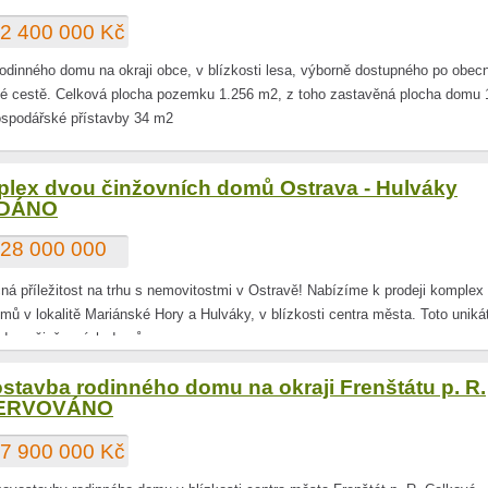
2 400 000 Kč
rodinného domu na okraji obce, v blízkosti lesa, výborně dostupného po obec
vé cestě. Celková plocha pozemku 1.256 m2, z toho zastavěná plocha domu 
spodářské přístavby 34 m2
lex dvou činžovních domů Ostrava - Hulváky
DÁNO
28 000 000
ná příležitost na trhu s nemovitostmi v Ostravě! Nabízíme k prodeji komplex
mů v lokalitě Mariánské Hory a Hulváky, v blízkosti centra města. Toto uniká
 dvou činžovních domů p
stavba rodinného domu na okraji Frenštátu p. R.
ERVOVÁNO
7 900 000 Kč