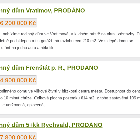
nný dům Vratimov, PRODÁNO
6 200 000 Kč
ji nabízíme rodinný dům ve Vratimově, v klidném místě na okraji zástavby. 
letně podsklepen a i s garáží má rozlohu cca 210 m2. Ve sklepě domu se
 stání na jedno auto a několik
nný dům Frenštát p. R., PRODÁNO
4 900 000 Kč
rodinného domu ve vilkové čtvrti v blízkosti centra města. Dostupnost do cent
o 10 minut chůze. Celková plocha pozemku 614 m2, z toho zastavěná 106 
 je udržovaná, oplocená,
nný dům 5+kk Rychvald, PRODÁNO
7 800 000 Kč