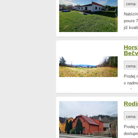
cena:
Nabízím
pouze 7
již kval
Hors
Beč
cena:
Prodej 
v nadmo
smrkovo
Rodi
cena:
Prodej 
dostupn