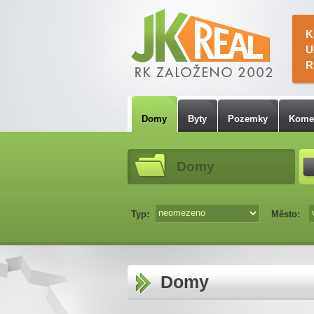
K
U
R
Domy
Byty
Pozemky
Kome
Domy
Typ:
Město:
Domy