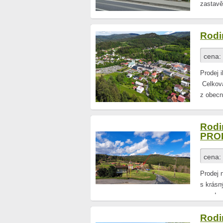
zastavě
Rodi
cena:
Prodej 
Celková
z obecn
Rodi
PRO
cena:
Prodej 
s krásn
v nadmo
Rodi