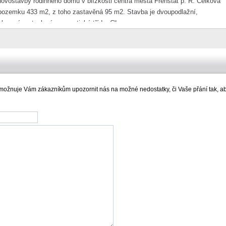
novostavby rodinného domu v blízkosti centra města Frenštát p. R. Celková
pozemku 433 m2, z toho zastavěná 95 m2. Stavba je dvoupodlažní,
lepená, zateplená, energetická třída „C“.
umožnuje Vám zákazníkům upozornit nás na možné nedostatky, či Vaše přání tak, a