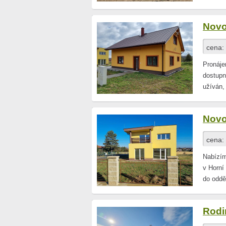
Novo
cena:
Pronáje
dostupn
užíván,
Novo
cena:
Nabízí
v Horní
do oddě
Rodi