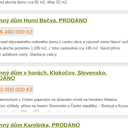
ná plocha domu cca 82 m2, dílny 52 m2,
nný dům Horní Bečva, PRODÁNO
6 490 000 Kč
ihned obyvatelného rodinného domu v centru obce a zároveň mimo hlavní ruc
 plocha pozemku 1.035 m2, z toho zastavěná cca 145 m2. Vjezd přímo
í asfaltové cesty. Stavba je celá p
nný dům v horách, Klokočov, Slovensko,
DÁNO
3 000 000 Kč
nemovitosti s číslem popisným na úžasném místě na horském hřebenu
ými výhledy, přímo na hranici Slovenské a České republiky – Beskyd a Kysuc
řské výšce 700 m, 150 m od horské ch
nný dům Karolinka, PRODÁNO