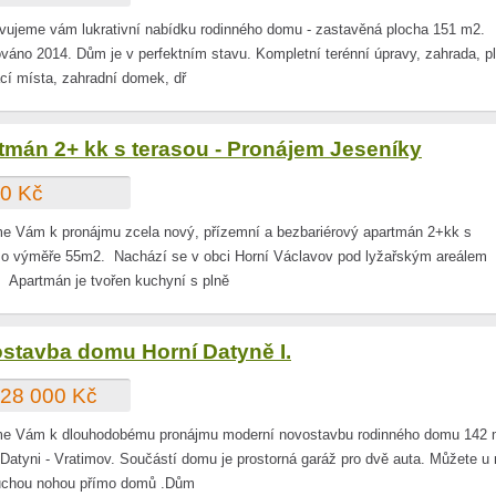
vujeme vám lukrativní nabídku rodinného domu - zastavěná plocha 151 m2.
váno 2014. Dům je v perfektním stavu. Kompletní terénní úpravy, zahrada, pl
cí místa, zahradní domek, dř
tmán 2+ kk s terasou - Pronájem Jeseníky
0 Kč
e Vám k pronájmu zcela nový, přízemní a bezbariérový apartmán 2+kk s
 o výměře 55m2. Nachází se v obci Horní Václavov pod lyžařským areálem
 Apartmán je tvořen kuchyní s plně
stavba domu Horní Datyně I.
28 000 Kč
me Vám k dlouhodobému pronájmu moderní novostavbu rodinného domu 142
 Datyni - Vratimov. Součástí domu je prostorná garáž pro dvě auta. Můžete u 
suchou nohou přímo domů .Dům