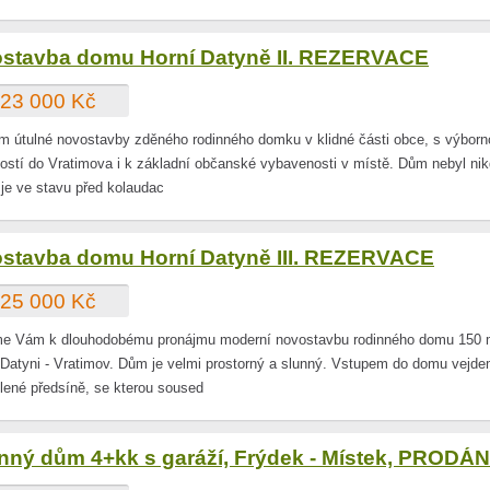
stavba domu Horní Datyně II. REZERVACE
23 000 Kč
m útulné novostavby zděného rodinného domku v klidné části obce, s výborn
ostí do Vratimova i k základní občanské vybavenosti v místě. Dům nebyl ni
 je ve stavu před kolaudac
stavba domu Horní Datyně III. REZERVACE
25 000 Kč
me Vám k dlouhodobému pronájmu moderní novostavbu rodinného domu 150
 Datyni - Vratimov. Dům je velmi prostorný a slunný. Vstupem do domu vejd
lené předsíně, se kterou soused
nný dům 4+kk s garáží, Frýdek - Místek, PRODÁ