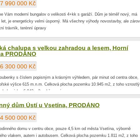
7 990 000 Kč
e Vám moderní bungalov o velikosti 4+kk s garáží. Dům je téměř nový, má
 let, je energeticky velmi úsporný. Má všechny výhody novostavby, ale záro
itní trávník, terénní úpravy
ká chalupa s velkou zahradou a lesem, Horní
va PRODÁNO
6 300 000 Kč
roubenky s číslem popisným a krásným výhledem, pár minut od centra obce,
řské výšce 615 m.n.m. Celková plocha pozemku 10.945 m2, z toho vzrostlý
-bukový les 6.043 m2, udržovaná op
nný dům Ústí u Vsetína, PRODÁNO
4 500 000 Kč
rodinného domu v centru obce, pouze 4,5 km od města Vsetína, výborně
ého vlakem, autem i autobusem. Celková plocha pozemku 1.811 m2, z toho