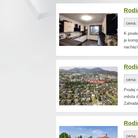
Rodi
cena:
K prode
je komp
nachází
Rodi
cena:
Prodej 
města d
Zahrada
Rodi
cena: