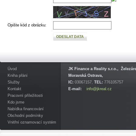
Opište kód z obrázku:
ODESLAT DATA
Úvod
JK Finance a Reality s.r.o., Železá
Kniha přání
Moravská Ostrava,
Služby
IC:
03067157,
TEL:
776105757
Kontakt
E-mail:
info@jkreal.cz
Pracovní příležitosti
Kdo jsme
Nabídka financování
Obchodní podmínky
Vnitřní oznamovací systém