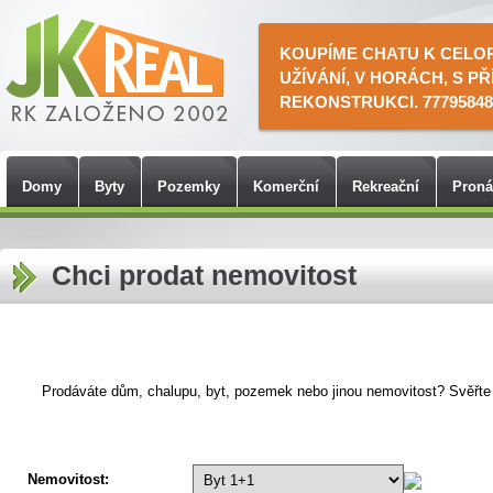
KOUPÍME CHATU K CELO
UŽÍVÁNÍ, V HORÁCH, S PŘ
REKONSTRUKCI. 77795848
Domy
Byty
Pozemky
Komerční
Rekreační
Pron
Chci prodat nemovitost
Prodáváte dům, chalupu, byt, pozemek nebo jinou nemovitost? Svěřte
Nemovitost: