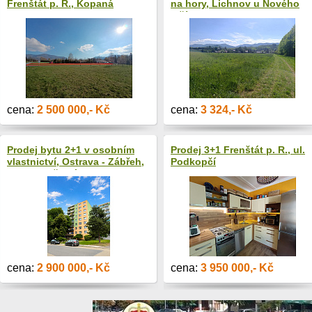
Frenštát p. R., Kopaná
na hory, Lichnov u Nového
Jičína 1474 m2, cena za 1 m2
cena:
2 500 000,- Kč
cena:
3 324,- Kč
Prodej bytu 2+1 v osobním
Prodej 3+1 Frenštát p. R., ul.
vlastnictví, Ostrava - Zábřeh,
Podkopčí
ul. Starobělská
cena:
2 900 000,- Kč
cena:
3 950 000,- Kč