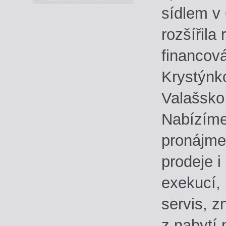
sídlem v 
rozšířila
financová
Krystýnk
Valašsko
Nabízíme
pronájme
prodeje i
exekucí, 
servis, 
z nabytí 