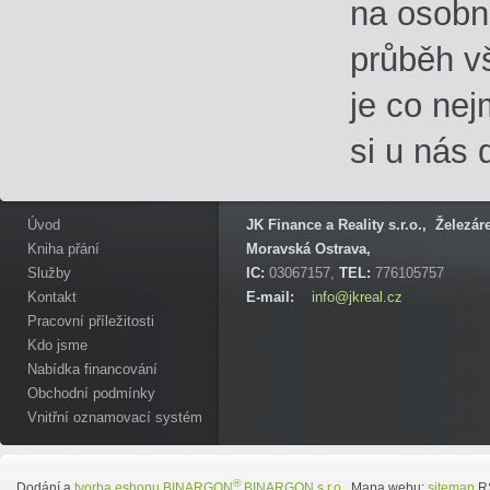
na osobní
průběh v
je co nej
si u nás
Úvod
JK Finance a Reality s.r.o., Železá
Kniha přání
Moravská Ostrava,
Služby
IC:
03067157,
TEL:
776105757
Kontakt
E-mail:
info@jkreal.cz
Pracovní příležitosti
Kdo jsme
Nabídka financování
Obchodní podmínky
Vnitřní oznamovací systém
®
Dodání a
tvorba eshopu
BINARGON
BINARGON s.r.o.
Mapa webu:
sitemap
R