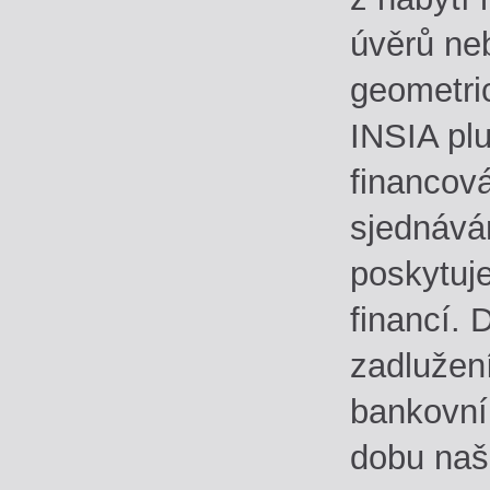
úvěrů ne
geometric
INSIA plu
financová
sjednává
poskytuj
financí.
zadlužení
bankovní
dobu naš