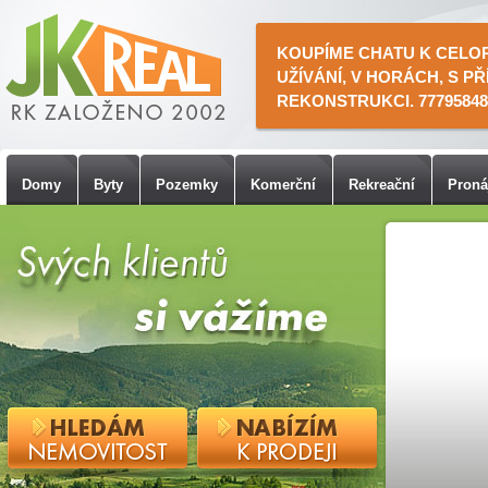
KOUPÍME CHATU K CELO
UŽÍVÁNÍ, V HORÁCH, S PŘ
REKONSTRUKCI. 77795848
Domy
Byty
Pozemky
Komerční
Rekreační
Pron