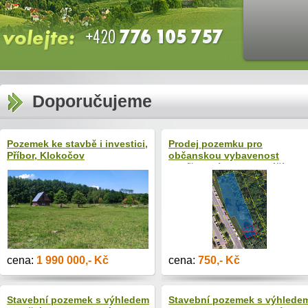
Doporučujeme
Pozemek ke stavbě i investici,
Prodej pozemku pro
Příbor, Klokočov
občanskou vybavenost
Havířov (výstavba garáží,
parkoviště apod.)
cena:
1 990 000,- Kč
cena:
750,- Kč
Stavební pozemek s výhledem
Stavební pozemek s výhlede