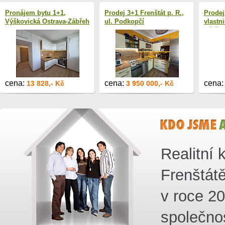
Pronájem bytu 1+1,
Prodej 3+1 Frenštát p. R.,
Prodej
Výškovická Ostrava-Zábřeh
ul. Podkopčí
vlastni
Zábřeh
cena:
cena:
cena
13 828,- Kč
3 950 000,- Kč
Realitní 
Frenštát
v roce 2
společnos