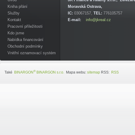
Kniha přání
Moravská Ostrava,
Služby
IC:
03067157,
TEL:
776105757
Kontakt
E-mail:
info@jkreal.cz
Pracovní příležitosti
Kdo jsme
Nabídka financování
Obchodní podmínky
Vnitřní oznamovací systém
®
Také
BINARGON
BINARGON s.r.o.
Mapa webu:
sitemap
RSS:
RSS