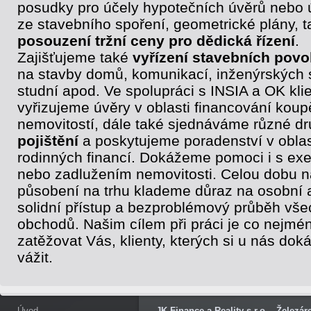
posudky pro účely hypotečních úvěrů nebo 
ze stavebního spoření, geometrické plány, t
posouzení tržní ceny pro dědická řízení
.
Zajišťujeme také
vyřízení stavebních povo
na stavby domů, komunikací, inženýrských s
studní apod. Ve spolupráci s INSIA a OK klie
vyřizujeme úvěry v oblasti financování koup
nemovitostí, dále také sjednáváme různé d
pojištění
a poskytujeme poradenství v oblas
rodinných financí. Dokážeme pomoci i s ex
nebo zadlužením nemovitosti. Celou dobu 
působení na trhu klademe důraz na osobní 
solidní přístup a bezproblémový průběh vše
obchodů. Našim cílem při práci je co nejmé
zatěžovat Vás, klienty, kterých si u nás do
vážit.
Úvod
JK Finance a Reality s.r.o., Železá