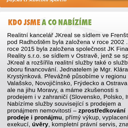
Realitní kancelář JKreal se sídlem ve Frenš
pod Radhoštěm byla založena v roce 2002 .
roce 2015 byla založena společnost JK Fin
Reality s.r.o. se sídlem v Ostravě, jenž se sp
JKreal a rozšířila realitní služby také o služb
oboru financování. Jednatelem je Mgr. Klára
Krystýnková. Převážně působíme v regionu
Valašsko, Novojičínsko, Frýdecko a Ostrava
ale na jihu Moravy, a máme zkušenosti s
prodejem i v zahraničí (Slovensko, Polsko, It
Nabízíme služby související s prodejem a
pronájmem nemovitostí –
zprostředkování
prodeje i pronájmu
, přímý výkup, vyplacen
exekucí,
úvěry
, kompletní právní servis, zn