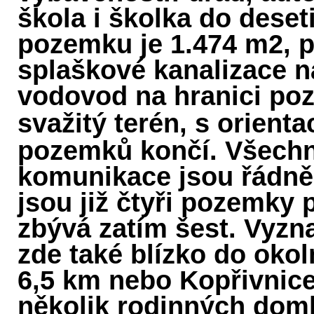
škola i školka do dese
pozemku je 1.474 m2, př
splaškové kanalizace n
vodovod na hranici po
svažitý terén, s orientac
pozemků končí. Všechn
komunikace jsou řádně 
jsou již čtyři pozemky 
zbývá zatím šest. Vyzna
zde také blízko do okol
6,5 km nebo Kopřivnice 
několik rodinných dom