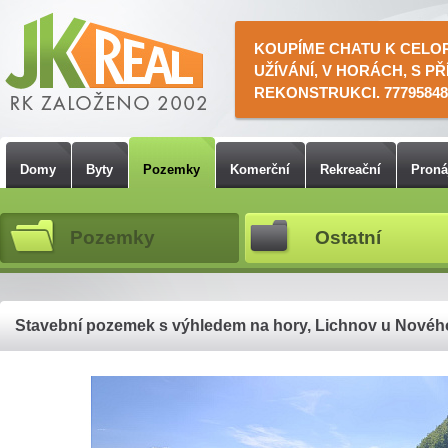
KOUPÍME CHATU K CELO
UŽÍVÁNÍ, V HORÁCH, S PŘ
REKONSTRUKCI. 77795848
Domy
Byty
Pozemky
Komerční
Rekreační
Pron
Pozemky
Ostatní
Stavební pozemek s výhledem na hory, Lichnov u Nového