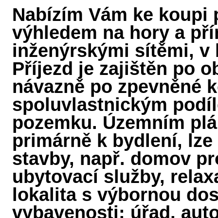
Nabízím Vám ke koupi
výhledem na hory a pří
inženýrskými sítěmi, v 
Příjezd je zajištěn po 
návazně po zpevněné k
spoluvlastnickým podíl
pozemku. Územním plá
primárně k bydlení, lze 
stavby, např. domov pro
ubytovací služby, relax
lokalita s výbornou do
vybavenosti: úřad, aut