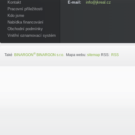
Kontakt
E-mail:
info@jkreal.cz
Pracovní příležitosti
Kdo jsme
Nabídka financování
Obchodní podmínky
Vnitřní oznamovací systém
®
Také
BINARGON
BINARGON s.r.o.
Mapa webu:
sitemap
RSS:
RSS