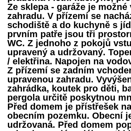
Ze sklepa - garáže je možné
zahradu. V přízemí se nachá
schodiště a do kuchyně s jí
prvním patře jsou tři prost
WC. Z jednoho z pokojů vstu
upravený a udržovaný. Topen
/ elektřina. Napojen na vodo
Z přízemí se zadním vchode
upravenou zahradu. Vyvýšené 
zahrádka, koutek pro děti, b
pergola určitě poskytnou m
Před domem je přístřešek na
obecním pozemku. Obecní je 
udržovaná. Před domem pop