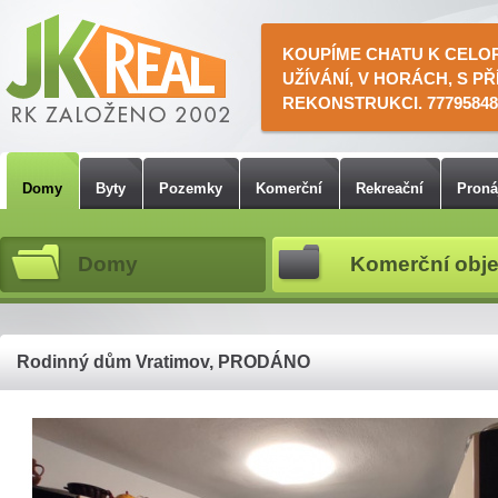
KOUPÍME CHATU K CELO
UŽÍVÁNÍ, V HORÁCH, S PŘ
REKONSTRUKCI. 77795848
Domy
Byty
Pozemky
Komerční
Rekreační
Pron
Domy
Komerční obje
Rodinný dům Vratimov, PRODÁNO