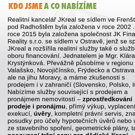
Realitní kancelář JKreal se sídlem ve Frenš
pod Radhoštěm byla založena v roce 2002 .
roce 2015 byla založena společnost JK Fin
Reality s.r.o. se sídlem v Ostravě, jenž se sp
JKreal a rozšířila realitní služby také o služb
oboru financování. Jednatelem je Mgr. Klára
Krystýnková. Převážně působíme v regionu
Valašsko, Novojičínsko, Frýdecko a Ostrava
ale na jihu Moravy, a máme zkušenosti s
prodejem i v zahraničí (Slovensko, Polsko, It
Nabízíme služby související s prodejem a
pronájmem nemovitostí –
zprostředkování
prodeje i pronájmu
, přímý výkup, vyplacen
exekucí,
úvěry
, kompletní právní servis, zn
posudky pro účely hypotečních úvěrů nebo 
ze stavebního spoření, geometrické plány, t