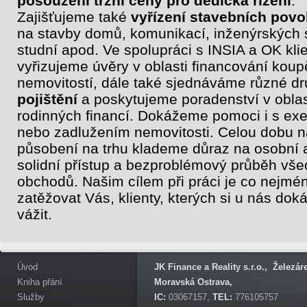
posouzení tržní ceny pro dědická řízení
.
Zajišťujeme také
vyřízení stavebních povo
na stavby domů, komunikací, inženýrských s
studní apod. Ve spolupráci s INSIA a OK klie
vyřizujeme úvěry v oblasti financování koup
nemovitostí, dále také sjednáváme různé d
pojištění
a poskytujeme poradenství v oblas
rodinných financí. Dokážeme pomoci i s ex
nebo zadlužením nemovitosti. Celou dobu 
působení na trhu klademe důraz na osobní 
solidní přístup a bezproblémový průběh vše
obchodů. Našim cílem při práci je co nejmé
zatěžovat Vás, klienty, kterých si u nás do
vážit.
Úvod
JK Finance a Reality s.r.o., Železá
Kniha přání
Moravská Ostrava,
Služby
IC:
03067157,
TEL:
776105757