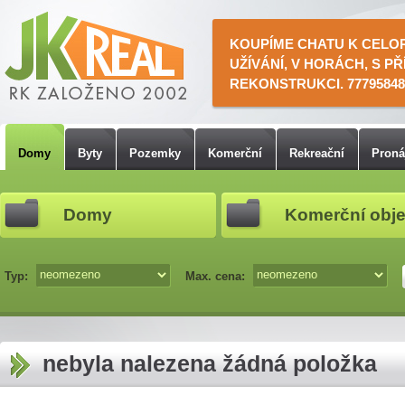
KOUPÍME CHATU K CELO
UŽÍVÁNÍ, V HORÁCH, S PŘ
REKONSTRUKCI. 77795848
Domy
Byty
Pozemky
Komerční
Rekreační
Pron
Domy
Komerční obje
Typ:
Max. cena:
nebyla nalezena žádná položka