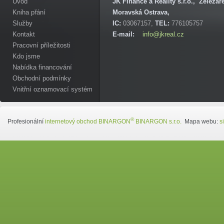
Úvod
JK Finance a Reality s.r.o., Železá
Kniha přání
Moravská Ostrava,
Služby
IC:
03067157,
TEL:
776105757
Kontakt
E-mail:
info@jkreal.cz
Pracovní příležitosti
Kdo jsme
Nabídka financování
Obchodní podmínky
Vnitřní oznamovací systém
®
Profesionální
internetový obchod
BINARGON
BINARGON s.r.o.
Mapa webu:
s