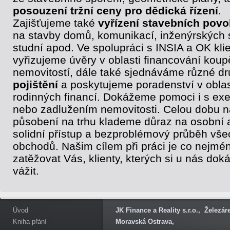
posouzení tržní ceny pro dědická řízení
.
Zajišťujeme také
vyřízení stavebních povo
na stavby domů, komunikací, inženýrských s
studní apod. Ve spolupráci s INSIA a OK klie
vyřizujeme úvěry v oblasti financování koup
nemovitostí, dále také sjednáváme různé d
pojištění
a poskytujeme poradenství v oblas
rodinných financí. Dokážeme pomoci i s ex
nebo zadlužením nemovitosti. Celou dobu 
působení na trhu klademe důraz na osobní 
solidní přístup a bezproblémový průběh vše
obchodů. Našim cílem při práci je co nejmé
zatěžovat Vás, klienty, kterých si u nás do
vážit.
Úvod
JK Finance a Reality s.r.o., Železá
Kniha přání
Moravská Ostrava,