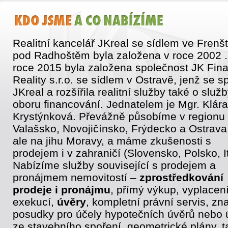
Realitní kancelář JKreal se sídlem ve Frenš
pod Radhoštěm byla založena v roce 2002 .
roce 2015 byla založena společnost JK Fin
Reality s.r.o. se sídlem v Ostravě, jenž se sp
JKreal a rozšířila realitní služby také o služb
oboru financování. Jednatelem je Mgr. Klára
Krystýnková. Převážně působíme v regionu
Valašsko, Novojičínsko, Frýdecko a Ostrava
ale na jihu Moravy, a máme zkušenosti s
prodejem i v zahraničí (Slovensko, Polsko, It
Nabízíme služby související s prodejem a
pronájmem nemovitostí –
zprostředkování
prodeje i pronájmu
, přímý výkup, vyplacen
exekucí,
úvěry
, kompletní právní servis, zn
posudky pro účely hypotečních úvěrů nebo 
ze stavebního spoření, geometrické plány, t