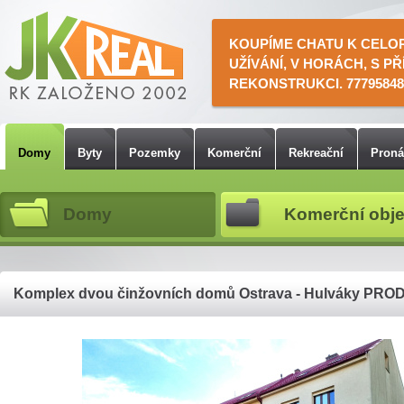
KOUPÍME CHATU K CELO
UŽÍVÁNÍ, V HORÁCH, S PŘ
REKONSTRUKCI. 77795848
Domy
Byty
Pozemky
Komerční
Rekreační
Pron
Domy
Komerční obje
Komplex dvou činžovních domů Ostrava - Hulváky PR