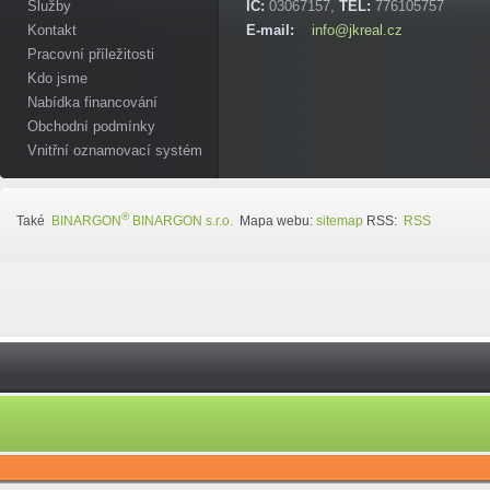
Služby
IC:
03067157,
TEL:
776105757
Kontakt
E-mail:
info@jkreal.cz
Pracovní příležitosti
Kdo jsme
Nabídka financování
Obchodní podmínky
Vnitřní oznamovací systém
®
Také
BINARGON
BINARGON s.r.o.
Mapa webu:
sitemap
RSS:
RSS