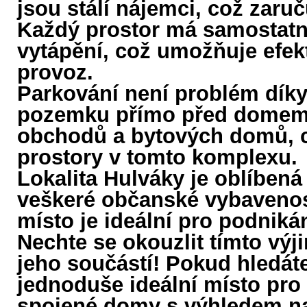
jsou stálí nájemci, což zaru
Každý prostor má samostatn
vytápění, což umožňuje efekt
provoz.
Parkování není problém dík
pozemku přímo před domem. O
obchodů a bytových domů, co
prostory v tomto komplexu.
Lokalita Hulváky je oblíbená 
veškeré občanské vybavenost
místo je ideální pro podnikán
Nechte se okouzlit tímto vý
jeho součástí! Pokud hledát
jednoduše ideální místo pro 
spojené domy s výhledem na