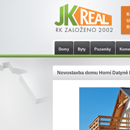
K
U
R
Domy
Byty
Pozemky
Kome
Novostavba domu Horní Datyně I