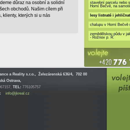
deme důraz na osobní a solidní
stavební parcelu nebo 
Horní Bečvě, na samot
šech obchodů. Našim cílem při
 klienty, kterých si u nás
lesy listnaté i jehličn
chalupu v Horní Bečvě 
zemědělskou půdu v jak
- Rožnov p. R.
ance a Reality s.r.o., Železárenská 636/4, 702 00
ská Ostrava,
67157,
TEL:
776105757
:
info@jkreal.cz