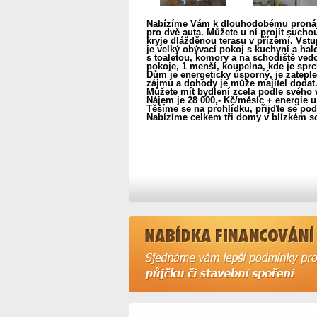
Nabízíme Vám k dlouhodobému pronájm
pro dvě auta. Můžete u ní projít such
kryje dlážděnou terasu v přízemí. Vs
je velký obývací pokoj s kuchyní a ha
s toaletou, komory a na schodiště ved
pokoje, 1 menší, koupelna, kde je sprc
Dům je energeticky úsporný, je zateple
zájmu a dohody je může majitel dodat. 
Můžete mít bydlení zcela podle svého 
Nájem je 28 000,- Kč/měsíc + energie 
Těšíme se na prohlídku, přijďte se pod
Nabízíme celkem tři domy v blízkém so