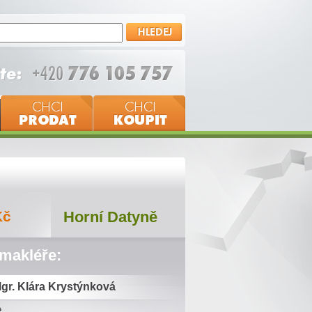
Kč
Horní Datyně
 makléře:
gr. Klára Krystýnková