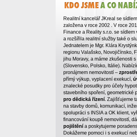
Realitní kancelář JKreal se sídl
založena v roce 2002 . V roce 20
Finance a Reality s.r.o. se sídlem 
a rozšířila realitní služby také o s
Jednatelem je Mgr. Klára Krystýn
regionu Valašsko, Novojičínsko, F
jihu Moravy, a máme zkušenosti s 
(Slovensko, Polsko, Itálie). Nabíz
pronájmem nemovitostí –
zprostř
přímý výkup, vyplacení exekucí,
ú
znalecké posudky pro účely hypot
stavebního spoření, geometrické p
pro dědická řízení
. Zajišťujeme 
na stavby domů, komunikací, inžen
spolupráci s INSIA a OK klient, vy
financování koupě nemovitostí, d
pojištění
a poskytujeme poradenstv
Dokážeme pomoci i s exekucí neb