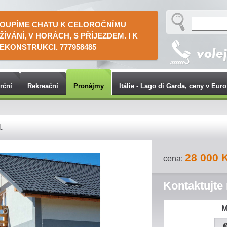
OUPÍME CHATU K CELOROČNÍMU
ŽÍVÁNÍ, V HORÁCH, S PŘÍJEZDEM. I K
EKONSTRUKCI. 777958485
rční
Rekreační
Pronájmy
Itálie - Lago di Garda, ceny v Euro
.
28 000 
cena:
Kontaktujte
M