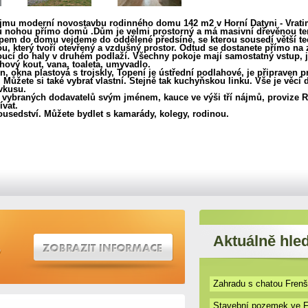
u moderní novostavbu rodinného domu 142 m2 v Horní Datyni - Vratim
ou nohou přímo domů .Dům je velmi prostorný a má masivní dřevěnou ter
tupem do domu vejdeme do oddělené předsíně, se kterou sousedí větší t
lou, který tvoří otevřený a vzdušný prostor. Odtud se dostanete přímo n
oucí do haly v druhém podlaží. Všechny pokoje mají samostatný vstup, 
hový kout, vana, toaleta, umyvadlo.
n, okna plastová s trojskly, Topení je ústřední podlahové, je připraven 
Můžete si také vybrat vlastní. Stejně tak kuchyňskou linku. Vše je věcí 
vkusu.
u vybraných dodavatelů svým jménem, kauce ve výši tří nájmů, provize R
ívat.
usedství. Můžete bydlet s kamarády, kolegy, rodinou.
Aktuálně hl
Zahradu s chatou Frenšt
Stavební pozemek ve Fr