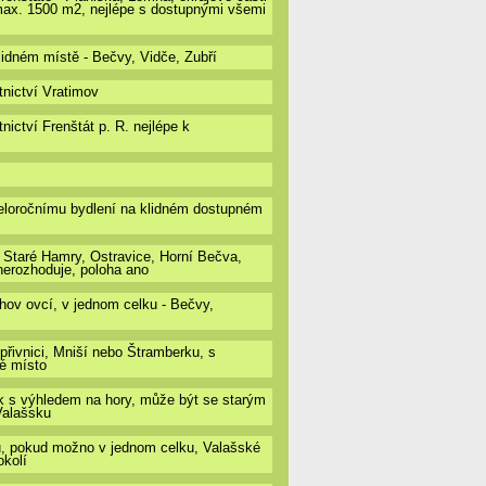
max. 1500 m2, nejlépe s dostupnými všemi
idném místě - Bečvy, Vidče, Zubří
tnictví Vratimov
nictví Frenštát p. R. nejlépe k
eloročnímu bydlení na klidném dostupném
 Staré Hamry, Ostravice, Horní Bečva,
nerozhoduje, poloha ano
chov ovcí, v jednom celku - Bečvy,
řivnici, Mniší nebo Štramberku, s
né místo
k s výhledem na hory, může být se starým
Valašsku
sů, pokud možno v jednom celku, Valašské
okolí