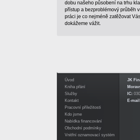
dobu našeho působení na trhu kla
přístup a bezproblémový průběh v
práci je co nejméně zatěžovat Vás,
dokážeme vážit.
Úvod
JK Fin
Kniha přání
Morav
Služby
IC:
030
Kontakt
E-mail
Pracovní příležitosti
Kdo jsme
Nabídka financování
Obchodní podmínky
Vnitřní oznamovací systém