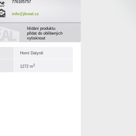
776105757
info@jkreal.cz
hlídání produktu
přidat do oblíbených
vytisknout
Horní Datyně
2
1272 m