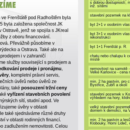
s dobrou dostupností, 
inž. sítěmi
stavební pozemek na kl
em ve Frenštátě pod Radhoštěm byla
15 byla založena společnost JK
byt 2+1 v osobním vlas
v Ostravě, jenž se spojila s JKreal
byt 3+1 v osobním vlast
lužby z oboru financování.
rekonstrukci
ková. Převážně působíme v
byt 1+1 Frenštát p. R.
rýdecko a Ostrava. Také ale na
prodejem i v zahraničí
chatu nebo chalupu k c
místě
íme služby související s prodejem a
edkování prodeje i pronájmu
,
nemovitost na samotě -
Velké Karlovice - cena 
věry
, kompletní právní servis,
ečních úvěrů nebo úvěrů ze
min. 2 ha pastvin, pro 
Bystřice, Zubří a okolí
lány, také
posouzení tržní ceny
také
vyřízení stavebních povolení
stavební pozemek v Kop
výhledem na hory, klid
ýrských sítí, studní apod. Ve
řizujeme úvěry v oblasti
velký stavební pozeme
domem k demolici, na 
ále také sjednáváme různé druhy
í v oblasti rodinných financí.
min. 2 ha pastvin a le
Klobouky, Horní Lideč, 
o zadlužením nemovitosti. Celou