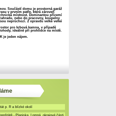
ov. Součástí domu je prostorná garáž
asu v prvním patře, která zároveň
echnická místnost. Dominantou přízemí
a zahradu, nebo do pracovny, koupelny
jsou neprůchozí. 2 opravdu velké velké
prostor pro krbová kamna, v případě
dohody, ideálně při prohlídce na místě.
K je jeden nájem.
edáme
át p. R a blízké okolí
enštátě - Planiska, Lomná, okrajové části