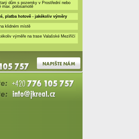
starý dům s pozemky v Prostřední nebo
ě max. polosamotě
até, platba hotově - jakékoliv výměry
na klidném místě
ékoliv výměře na trase Valašské Meziříčí