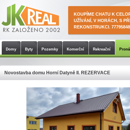
KOUPÍME CHATU K CELO
UŽÍVÁNÍ, V HORÁCH, S PŘ
REKONSTRUKCI. 77795848
Domy
Byty
Pozemky
Komerční
Rekreační
Pron
Novostavba domu Horní Datyně II. REZERVACE