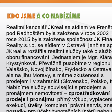
Realitní kancelář JKreal se sídlem ve Frenš
pod Radhoštěm byla založena v roce 2002 .
roce 2015 byla založena společnost JK Fin
Reality s.r.o. se sídlem v Ostravě, jenž se sp
JKreal a rozšířila realitní služby také o služb
oboru financování. Jednatelem je Mgr. Klára
Krystýnková. Převážně působíme v regionu
Valašsko, Novojičínsko, Frýdecko a Ostrava
ale na jihu Moravy, a máme zkušenosti s
prodejem i v zahraničí (Slovensko, Polsko, It
Nabízíme služby související s prodejem a
pronájmem nemovitostí –
zprostředkování
prodeje i pronájmu
, přímý výkup, vyplacen
exekucí,
úvěry
, kompletní právní servis, zn
posudky pro účely hypotečních úvěrů nebo 