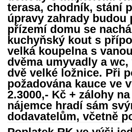
terasa, chodník, stání p
úpravy zahrady budou p
přízemí domu se nacház
kuchyňský kout s přípo
velká koupelna s vano
dvěma umyvadly a wc, 
dvě velké ložnice. Při
požadována kauce ve vý
2.3000,- Kč + zálohy na
nájemce hradí sám sv
dodavatelům, včetně p