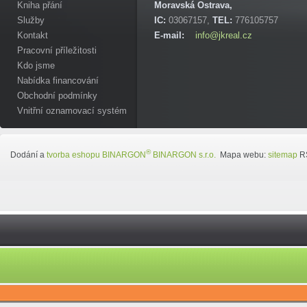
Kniha přání
Moravská Ostrava,
Služby
IC:
03067157,
TEL:
776105757
Kontakt
E-mail:
info@jkreal.cz
Pracovní příležitosti
Kdo jsme
Nabídka financování
Obchodní podmínky
Vnitřní oznamovací systém
®
Dodání a
tvorba eshopu
BINARGON
BINARGON s.r.o.
Mapa webu:
sitemap
R