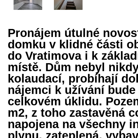
Pronájem útulné novos
domku v klidné části o
do Vratimova i k zákla
místě. Dům nebyl nikdy
kolaudací, probíhají d
nájemci k užívání bude
celkovém úklidu. Pozem
m2, z toho zastavěná c
napojena na všechny in
plynu, zateplená, vyba