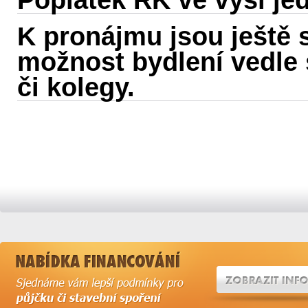
Poplatek RK ve výši je
K pronájmu jsou ještě
možnost bydlení vedle s
či kolegy.