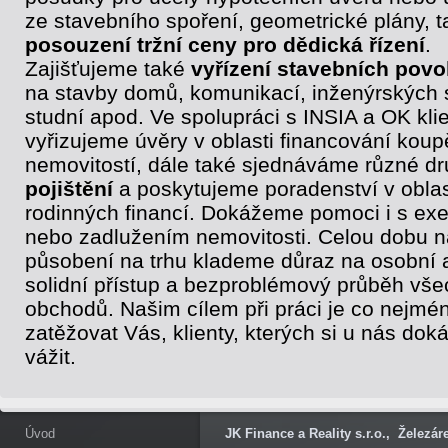
ze stavebního spoření, geometrické plány, t
posouzení tržní ceny pro dědická řízení
.
Zajišťujeme také
vyřízení stavebních povo
na stavby domů, komunikací, inženýrských s
studní apod. Ve spolupráci s INSIA a OK klie
vyřizujeme úvěry v oblasti financování koup
nemovitostí, dále také sjednáváme různé d
pojištění
a poskytujeme poradenství v oblas
rodinných financí. Dokážeme pomoci i s ex
nebo zadlužením nemovitosti. Celou dobu 
působení na trhu klademe důraz na osobní 
solidní přístup a bezproblémový průběh vše
obchodů. Našim cílem při práci je co nejmé
zatěžovat Vás, klienty, kterých si u nás do
vážit.
Úvod
JK Finance a Reality s.r.o., Železá