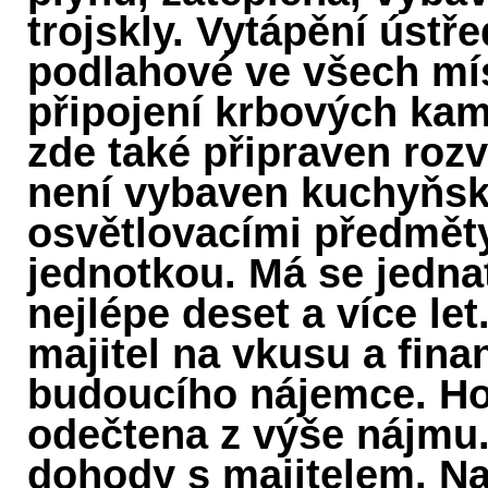
trojskly. Vytápění ústře
podlahové ve všech mí
připojení krbových kam
zde také připraven roz
není vybaven kuchyňsko
osvětlovacími předměty
jednotkou. Má se jedn
nejlépe deset a více le
majitel na vkusu a fin
budoucího nájemce. Ho
odečtena z výše nájmu.
dohody s majitelem. N