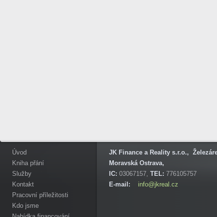
Úvod
JK Finance a Reality s.r.o., Železá
Kniha přání
Moravská Ostrava,
Služby
IC:
03067157,
TEL:
776105757
Kontakt
E-mail:
info@jkreal.cz
Pracovní příležitosti
Kdo jsme
Nabídka financování