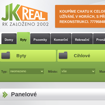
KOUPÍME CHATU K CELO
UŽÍVÁNÍ, V HORÁCH, S PŘ
REKONSTRUKCI. 77795848
Domy
Byty
Pozemky
Komerční
Rekreační
Pron
Byty
Cihlové
Typ:
Město:
Max
Panelové