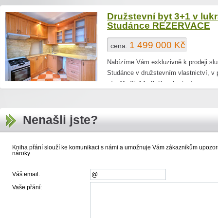
Družstevní byt 3+1 v lukr
Studánce REZERVACE
1 499 000 Kč
cena:
Nabízíme Vám exkluzivně k prodeji slun
Studánce v družstevním vlastnictví, v 
výměře 65,14m2. Panelová zás
Nenašli jste?
Kniha přání slouží ke komunikaci s námi a umožnuje Vám zákazníkům upozorni
nároky.
Váš email:
Vaše přání: