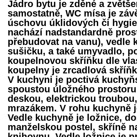
Jádro bytu je zděné a zvětše
samostatně, WC mísa je závě
úschovu úklidových či hygie
nachází nadstandardně pros
přebudovat na vanu), vedle k
sušičku, a také umyvadlo, po
koupelnovou skříňku dle vla
koupelny je zrcadlová skříňka
V kuchyni je poctivá kuchyň
spoustou úložného prostoru
deskou, elektrickou troubou
mrazákem. V rohu kuchyně je 
Vedle kuchyně je ložnice, do
manželskou postel, skříně na
knihovnu. Vedle ložnice je p