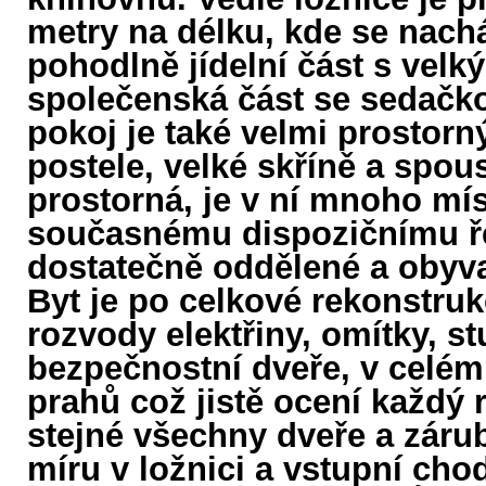
metry na délku, kde se nachá
pohodlně jídelní část s velk
společenská část se sedačk
pokoj je také velmi prostorn
postele, velké skříně a spou
prostorná, je v ní mnoho mís
současnému dispozičnímu řeš
dostatečně oddělené a obyva
Byt je po celkové rekonstru
rozvody elektřiny, omítky, 
bezpečnostní dveře, v celém
prahů což jistě ocení každý
stejné všechny dveře a zárub
míru v ložnici a vstupní cho