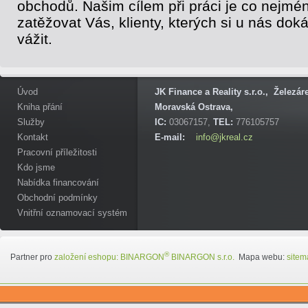
obchodů. Našim cílem při práci je co nejmé
zatěžovat Vás, klienty, kterých si u nás do
vážit.
Úvod
JK Finance a Reality s.r.o., Železá
Kniha přání
Moravská Ostrava,
Služby
IC:
03067157,
TEL:
776105757
Kontakt
E-mail:
info@jkreal.cz
Pracovní příležitosti
Kdo jsme
Nabídka financování
Obchodní podmínky
Vnitřní oznamovací systém
®
Partner pro
založení eshopu:
BINARGON
BINARGON s.r.o.
Mapa webu:
sitem