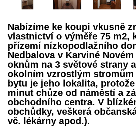
Nabízíme ke koupi vkusně z
vlastnictví o výměře 75 m2,
přízemí nízkopodlažního domu
Nedbalova v Karviné Novém M
oknům na 3 světové strany a
okolním vzrostlým stromům a
bytu je jeho lokalita, protož
minut chůze od náměstí a z
obchodního centra. V blízkém
obchůdky, veškerá občanská 
vč. lékárny apod.).