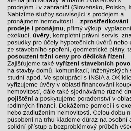
ale na jihu Moravy, a máme zkušenosti s
prodejem i v zahraničí (Slovensko, Polsko, It
Nabízíme služby související s prodejem a
pronájmem nemovitostí –
zprostředkování
prodeje i pronájmu
, přímý výkup, vyplacen
exekucí,
úvěry
, kompletní právní servis, zn
posudky pro účely hypotečních úvěrů nebo 
ze stavebního spoření, geometrické plány, t
posouzení tržní ceny pro dědická řízení
.
Zajišťujeme také
vyřízení stavebních povo
na stavby domů, komunikací, inženýrských s
studní apod. Ve spolupráci s INSIA a OK klie
vyřizujeme úvěry v oblasti financování koup
nemovitostí, dále také sjednáváme různé d
pojištění
a poskytujeme poradenství v oblas
rodinných financí. Dokážeme pomoci i s ex
nebo zadlužením nemovitosti. Celou dobu 
působení na trhu klademe důraz na osobní 
solidní přístup a bezproblémový průběh vše