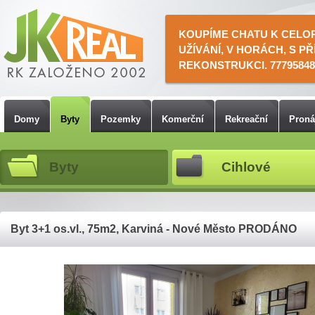
KOUPÍME CHATU K CELO
UŽÍVÁNÍ, V HORÁCH, S PŘ
REKONSTRUKCI. 77795848
Domy
Byty
Pozemky
Komerční
Rekreační
Pron
Byty
Cihlové
Byt 3+1 os.vl., 75m2, Karviná - Nové Město PRODÁNO