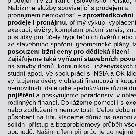
prodejem i v zahraničí (Slovensko, Polsko, It
Nabízíme služby související s prodejem a
pronájmem nemovitostí –
zprostředkování
prodeje i pronájmu
, přímý výkup, vyplacen
exekucí,
úvěry
, kompletní právní servis, zn
posudky pro účely hypotečních úvěrů nebo 
ze stavebního spoření, geometrické plány, t
posouzení tržní ceny pro dědická řízení
.
Zajišťujeme také
vyřízení stavebních povo
na stavby domů, komunikací, inženýrských s
studní apod. Ve spolupráci s INSIA a OK klie
vyřizujeme úvěry v oblasti financování koup
nemovitostí, dále také sjednáváme různé d
pojištění
a poskytujeme poradenství v oblas
rodinných financí. Dokážeme pomoci i s ex
nebo zadlužením nemovitosti. Celou dobu 
působení na trhu klademe důraz na osobní 
solidní přístup a bezproblémový průběh vše
obchodů. Našim cílem při práci je co nejmé