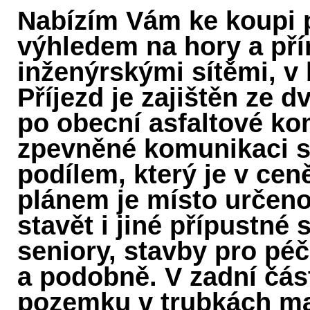
Nabízím Vám ke koupi
výhledem na hory a pří
inženýrskými sítěmi, v 
Příjezd je zajištěn ze 
po obecní asfaltové ko
zpevněné komunikaci s
podílem, který je v c
plánem je místo určeno 
stavět i jiné přípustné
seniory, stavby pro péč
a podobně. V zadní čás
pozemku v trubkách ma