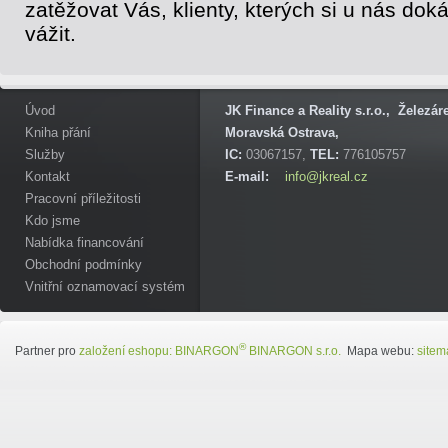
zatěžovat Vás, klienty, kterých si u nás do
vážit.
Úvod
JK Finance a Reality s.r.o., Železá
Kniha přání
Moravská Ostrava,
Služby
IC:
03067157,
TEL:
776105757
Kontakt
E-mail:
info@jkreal.cz
Pracovní příležitosti
Kdo jsme
Nabídka financování
Obchodní podmínky
Vnitřní oznamovací systém
®
Partner pro
založení eshopu:
BINARGON
BINARGON s.r.o.
Mapa webu:
sitem