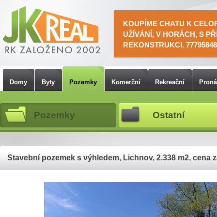
KOUPÍME CHATU K CELO
UŽÍVÁNÍ, V HORÁCH, S PŘ
REKONSTRUKCI. 77795848
Domy
Byty
Pozemky
Komerční
Rekreační
Pron
Pozemky
Ostatní
Stavební pozemek s výhledem, Lichnov, 2.338 m2, cena z