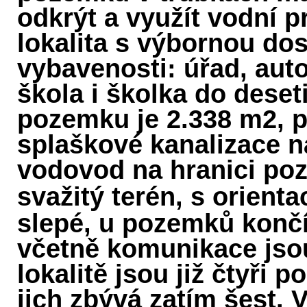
odkrýt a využít vodní p
lokalita s výbornou do
vybavenosti: úřad, aut
škola i školka do dese
pozemku je 2.338 m2, př
splaškové kanalizace n
vodovod na hranici po
svažitý terén, s orientac
slepé, u pozemků končí
včetně komunikace jso
lokalitě jsou již čtyři
jich zbývá zatím šest. 