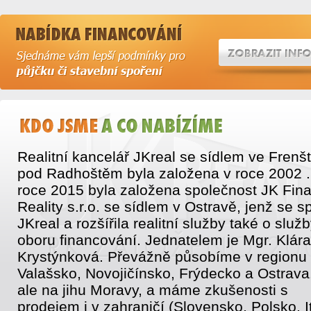
Realitní kancelář JKreal se sídlem ve Frenš
pod Radhoštěm byla založena v roce 2002 .
roce 2015 byla založena společnost JK Fin
Reality s.r.o. se sídlem v Ostravě, jenž se sp
JKreal a rozšířila realitní služby také o služb
oboru financování. Jednatelem je Mgr. Klára
Krystýnková. Převážně působíme v regionu
Valašsko, Novojičínsko, Frýdecko a Ostrava
ale na jihu Moravy, a máme zkušenosti s
prodejem i v zahraničí (Slovensko, Polsko, It