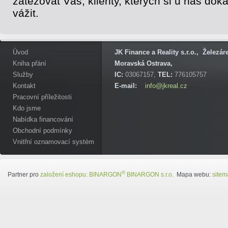
zatěžovat Vás, klienty, kterých si u nás do
vážit.
Úvod
JK Finance a Reality s.r.o., Železá
Kniha přání
Moravská Ostrava,
Služby
IC:
03067157,
TEL:
776105757
Kontakt
E-mail:
info@jkreal.cz
Pracovní příležitosti
Kdo jsme
Nabídka financování
Obchodní podmínky
Vnitřní oznamovací systém
®
Partner pro
založení eshopu:
BINARGON
BINARGON s.r.o.
Mapa webu:
sitem