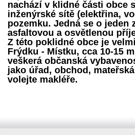
nachází v klidné části obce
inženýrské sítě (elektřina, v
pozemku. Jedná se o jeden 
asfaltovou a osvětlenou pří
Z této poklidné obce je velm
Frýdku - Místku, cca 10-15 mi
veškerá občanská vybavenost
jako úřad, obchod, mateřská 
volejte makléře.