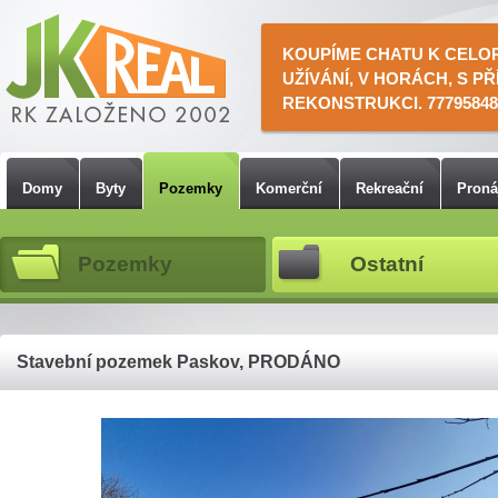
KOUPÍME CHATU K CELO
UŽÍVÁNÍ, V HORÁCH, S PŘ
REKONSTRUKCI. 77795848
Domy
Byty
Pozemky
Komerční
Rekreační
Pron
Pozemky
Ostatní
Stavební pozemek Paskov, PRODÁNO