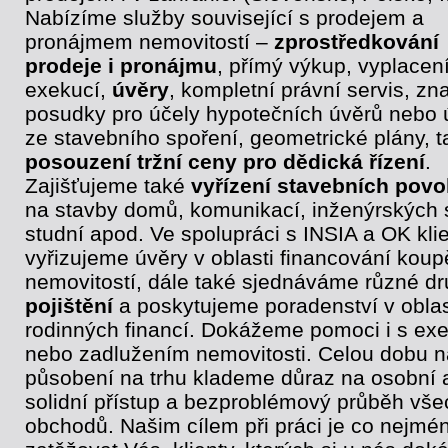
Nabízíme služby související s prodejem a
pronájmem nemovitostí –
zprostředkování
prodeje i pronájmu
, přímý výkup, vyplacen
exekucí,
úvěry
, kompletní právní servis, zn
posudky pro účely hypotečních úvěrů nebo 
ze stavebního spoření, geometrické plány, t
posouzení tržní ceny pro dědická řízení
.
Zajišťujeme také
vyřízení stavebních povo
na stavby domů, komunikací, inženýrských s
studní apod. Ve spolupráci s INSIA a OK klie
vyřizujeme úvěry v oblasti financování koup
nemovitostí, dále také sjednáváme různé d
pojištění
a poskytujeme poradenství v oblas
rodinných financí. Dokážeme pomoci i s ex
nebo zadlužením nemovitosti. Celou dobu 
působení na trhu klademe důraz na osobní 
solidní přístup a bezproblémový průběh vše
obchodů. Našim cílem při práci je co nejmé