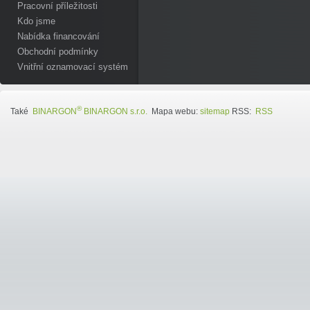
Pracovní příležitosti
Kdo jsme
Nabídka financování
Obchodní podmínky
Vnitřní oznamovací systém
®
Také
BINARGON
BINARGON s.r.o.
Mapa webu:
sitemap
RSS:
RSS