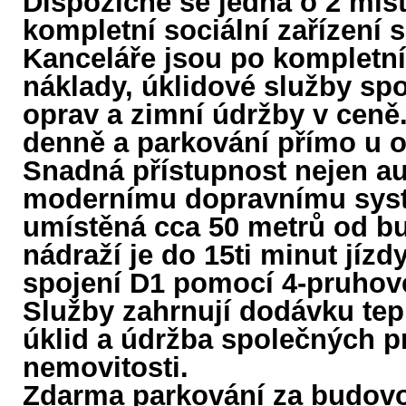
Dispozičně se jedná o 2 mís
kompletní sociální zařízení
Kanceláře jsou po kompletní
náklady, úklidové služby sp
oprav a zimní údržby v ceně
denně a parkování přímo u o
Snadná přístupnost nejen a
modernímu dopravnímu syst
umístěná cca 50 metrů od b
nádraží je do 15ti minut jízd
spojení D1 pomocí 4-pruhov
Služby zahrnují dodávku tepl
úklid a údržba společných p
nemovitosti.
Zdarma parkování za budov