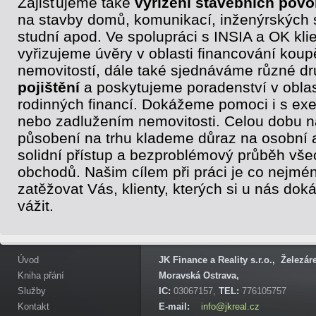
Zajišťujeme také
vyřízení stavebních povo
na stavby domů, komunikací, inženýrských s
studní apod. Ve spolupráci s INSIA a OK klie
vyřizujeme úvěry v oblasti financování koup
nemovitostí, dále také sjednáváme různé d
pojištění
a poskytujeme poradenství v oblas
rodinných financí. Dokážeme pomoci i s ex
nebo zadlužením nemovitosti. Celou dobu 
působení na trhu klademe důraz na osobní 
solidní přístup a bezproblémový průběh vše
obchodů. Našim cílem při práci je co nejmé
zatěžovat Vás, klienty, kterých si u nás do
vážit.
Úvod
JK Finance a Reality s.r.o., Železá
Kniha přání
Moravská Ostrava,
Služby
IC:
03067157,
TEL:
776105757
Kontakt
E-mail:
info@jkreal.cz