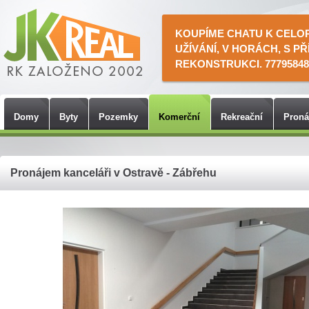
KOUPÍME CHATU K CELO
UŽÍVÁNÍ, V HORÁCH, S PŘ
REKONSTRUKCI. 77795848
Domy
Byty
Pozemky
Komerční
Rekreační
Pron
Pronájem kanceláři v Ostravě - Zábřehu