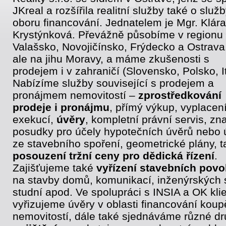
JKreal a rozšířila realitní služby také o služb
oboru financování. Jednatelem je Mgr. Klára
Krystýnková. Převážně působíme v regionu
Valašsko, Novojičínsko, Frýdecko a Ostrava
ale na jihu Moravy, a máme zkušenosti s
prodejem i v zahraničí (Slovensko, Polsko, It
Nabízíme služby související s prodejem a
pronájmem nemovitostí –
zprostředkování
prodeje i pronájmu
, přímý výkup, vyplacen
exekucí,
úvěry
, kompletní právní servis, zn
posudky pro účely hypotečních úvěrů nebo 
ze stavebního spoření, geometrické plány, t
posouzení tržní ceny pro dědická řízení
.
Zajišťujeme také
vyřízení stavebních povo
na stavby domů, komunikací, inženýrských s
studní apod. Ve spolupráci s INSIA a OK klie
vyřizujeme úvěry v oblasti financování koup
nemovitostí, dále také sjednáváme různé d