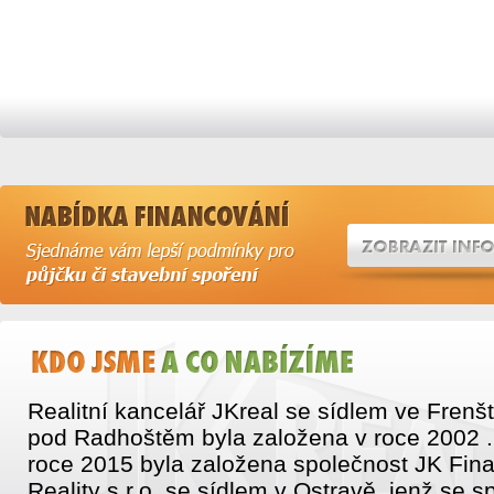
Realitní kancelář JKreal se sídlem ve Frenš
pod Radhoštěm byla založena v roce 2002 .
roce 2015 byla založena společnost JK Fin
Reality s.r.o. se sídlem v Ostravě, jenž se sp