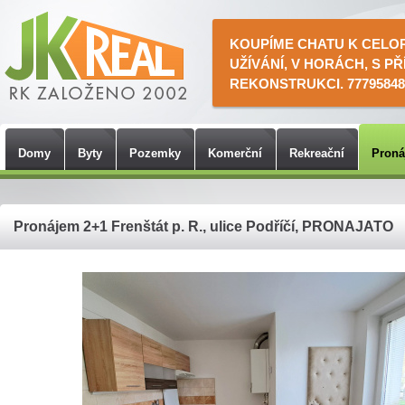
KOUPÍME CHATU K CELO
UŽÍVÁNÍ, V HORÁCH, S PŘ
REKONSTRUKCI. 77795848
Domy
Byty
Pozemky
Komerční
Rekreační
Pron
Pronájem 2+1 Frenštát p. R., ulice Podříčí, PRONAJATO