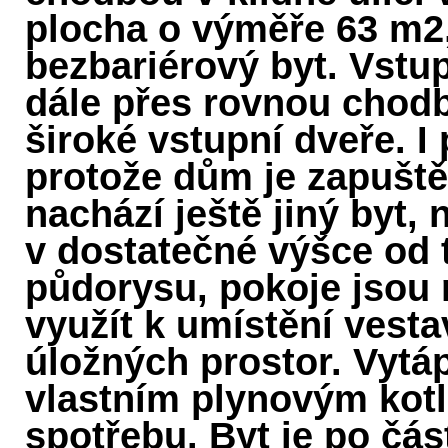
plocha o výměře 63 m2,
bezbariérový byt. Vstu
dále přes rovnou chod
široké vstupní dveře. I
protože dům je zapušt
nachází ještě jiný byt,
v dostatečné výšce od 
půdorysu, pokoje jsou
využít k umístění vesta
úložných prostor. Vytá
vlastním plynovým kotl
spotřebu. Byt je po čás