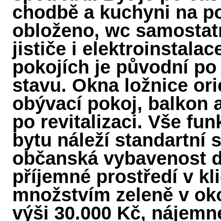
chodbě a kuchyni na po
obloženo, wc samostat
jističe i elektroinstal
pokojích je původní po 
stavu. Okna ložnice or
obývací pokoj, balkon 
po revitalizaci. Vše fun
bytu náleží standartní 
občanská vybavenost d
příjemné prostředí v kl
množstvím zeleně v ok
výši 30.000 Kč, nájemn