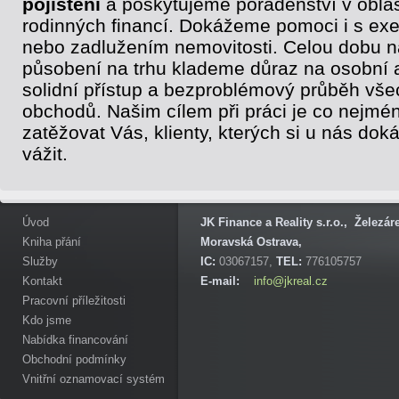
pojištění
a poskytujeme poradenství v oblas
rodinných financí. Dokážeme pomoci i s ex
nebo zadlužením nemovitosti. Celou dobu 
působení na trhu klademe důraz na osobní 
solidní přístup a bezproblémový průběh vše
obchodů. Našim cílem při práci je co nejmé
zatěžovat Vás, klienty, kterých si u nás do
vážit.
Úvod
JK Finance a Reality s.r.o., Železá
Kniha přání
Moravská Ostrava,
Služby
IC:
03067157,
TEL:
776105757
Kontakt
E-mail:
info@jkreal.cz
Pracovní příležitosti
Kdo jsme
Nabídka financování
Obchodní podmínky
Vnitřní oznamovací systém