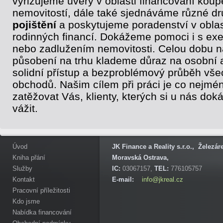
vyřizujeme úvěry v oblasti financování koup
nemovitostí, dále také sjednáváme různé d
pojištění
a poskytujeme poradenství v oblas
rodinných financí. Dokážeme pomoci i s ex
nebo zadlužením nemovitosti. Celou dobu 
působení na trhu klademe důraz na osobní 
solidní přístup a bezproblémový průběh vše
obchodů. Našim cílem při práci je co nejmé
zatěžovat Vás, klienty, kterých si u nás do
vážit.
Úvod
JK Finance a Reality s.r.o., Železá
Kniha přání
Moravská Ostrava,
Služby
IC:
03067157,
TEL:
776105757
Kontakt
E-mail:
info@jkreal.cz
Pracovní příležitosti
Kdo jsme
Nabídka financování