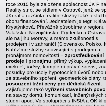
roce 2015 byla založena společnost JK Fin
Reality s.r.o. se sídlem v Ostravě, jenž se sp
JKreal a rozšířila realitní služby také o služb
oboru financování. Jednatelem je Mgr. Klára
Krystýnková. Převážně působíme v regionu
Valašsko, Novojičínsko, Frýdecko a Ostrava
ale na jihu Moravy, a máme zkušenosti s
prodejem i v zahraničí (Slovensko, Polsko, It
Nabízíme služby související s prodejem a
pronájmem nemovitostí –
zprostředkování
prodeje i pronájmu
, přímý výkup, vyplacen
exekucí,
úvěry
, kompletní právní servis, zn
posudky pro účely hypotečních úvěrů nebo 
ze stavebního spoření, geometrické plány, t
posouzení tržní ceny pro dědická řízení
.
Zajišťujeme také
vyřízení stavebních povo
na stavby domů, komunikací, inženýrských s
studní apod. Ve spolupráci s INSIA a OK klie