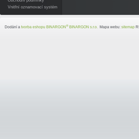
Obchodní podmínky
Vnitřní oznamovací systém
®
Dodání a
tvorba eshopu
BINARGON
BINARGON s.r.o.
Mapa webu:
sitemap
R