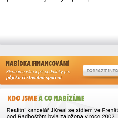
Realitní kancelář JKreal se sídlem ve Frenš
pod Radhoštěm byla založena v roce 2002 .