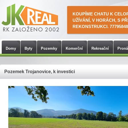
KOUPÍME CHATU K CELO
UŽÍVÁNÍ, V HORÁCH, S PŘ
REKONSTRUKCI. 77795848
Domy
Byty
Pozemky
Komerční
Rekreační
Pron
Pozemek Trojanovice, k investici