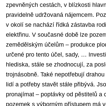
zpevněných cestách, v blízkosti hlavn
pravidelně udržovaná nájemcem. Poz
v okolí se nachází řídká zástavba ro
elektřinu. V současné době lze poze
zemědělským účelům – produkce plodi
určené pro tento účel, sady, … Inves
hlediska, stále se zhodnocují, za po
trojnásobně. Také nepotřebují drahou ú
lidí a potřeby stavět stále přibývá. Js
pronajímat – poptávky od pěstitelů a 
pozemek s výborným přístupem má vel