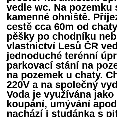
vedle wc. Na pozemku s
kamenné ohniště. Příje
cestě cca 60m od chaty,
pěšky po chodníku nebo
vlastnictví Lesů ČR ve
jednoduché terénní úpr
parkovací stání na po
na pozemek u chaty. Ch
220V a na společný vyd
Voda je využívána jako 
koupání, umývání apod
nachází i studánka s p