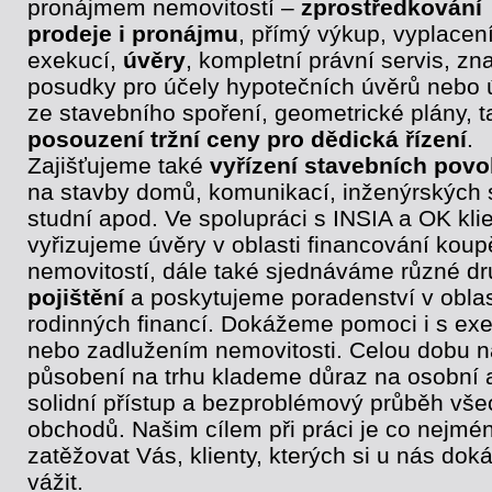
pronájmem nemovitostí –
zprostředkování
prodeje i pronájmu
, přímý výkup, vyplacen
exekucí,
úvěry
, kompletní právní servis, zn
posudky pro účely hypotečních úvěrů nebo 
ze stavebního spoření, geometrické plány, t
posouzení tržní ceny pro dědická řízení
.
Zajišťujeme také
vyřízení stavebních povo
na stavby domů, komunikací, inženýrských s
studní apod. Ve spolupráci s INSIA a OK klie
vyřizujeme úvěry v oblasti financování koup
nemovitostí, dále také sjednáváme různé d
pojištění
a poskytujeme poradenství v oblas
rodinných financí. Dokážeme pomoci i s ex
nebo zadlužením nemovitosti. Celou dobu 
působení na trhu klademe důraz na osobní 
solidní přístup a bezproblémový průběh vše
obchodů. Našim cílem při práci je co nejmé
zatěžovat Vás, klienty, kterých si u nás do
vážit.