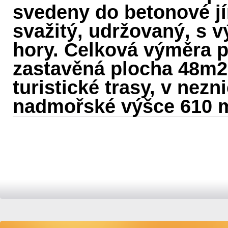
svedeny do betonové j
svažitý, udržovaný, s v
hory. Celková výměra 
zastavěná plocha 48m2
turistické trasy, v nez
nadmořské výšce 610 