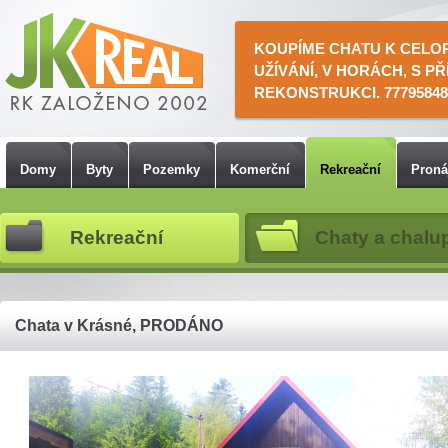
KOUPÍME CHATU K CELO
UŽÍVÁNÍ, V HORÁCH, S PŘ
REKONSTRUKCI. 77795848
Domy
Byty
Pozemky
Komerční
Rekreační
Pron
Rekreační
Chaty a chalu
Chata v Krásné, PRODÁNO