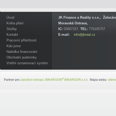
Úvod
JK Finance a Reality s.r.o., Železá
Kniha přání
Moravská Ostrava,
Služby
IC:
03067157,
TEL:
776105757
Kontakt
E-mail:
info@jkreal.cz
Pracovní příležitosti
Kdo jsme
Nabídka financování
Obchodní podmínky
Vnitřní oznamovací systém
®
Partner pro
založení eshopu:
BINARGON
BINARGON s.r.o.
Mapa webu:
sitem