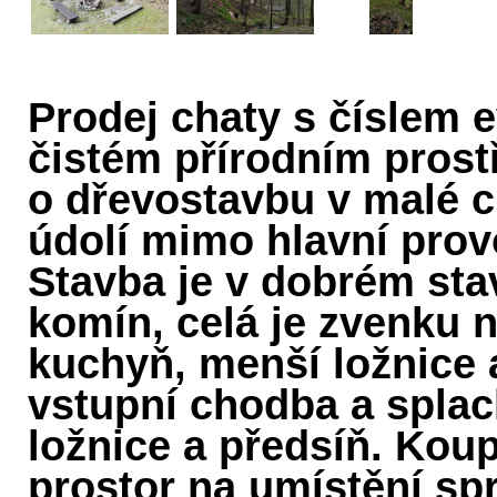
Prodej chaty s číslem 
čistém přírodním prost
o dřevostavbu v malé 
údolí mimo hlavní provo
Stavba je v dobrém sta
komín, celá je zvenku n
kuchyň, menší ložnice 
vstupní chodba a splac
ložnice a předsíň. Koup
prostor na umístění s